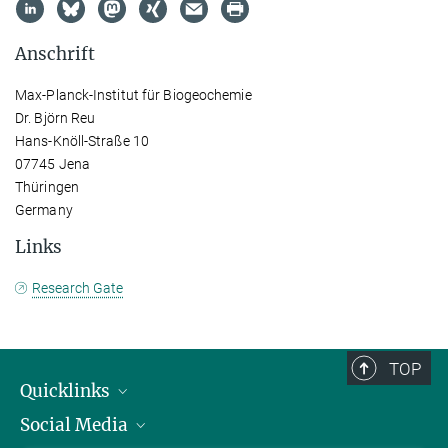
Anschrift
Max-Planck-Institut für Biogeochemie
Dr. Björn Reu
Hans-Knöll-Straße 10
07745 Jena
Thüringen
Germany
Links
Research Gate
TOP
Quicklinks
Social Media
IMPRS Graduiertenschule