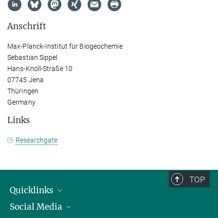
Anschrift
Max-Planck-Institut für Biogeochemie
Sebastian Sippel
Hans-Knöll-Straße 10
07745 Jena
Thüringen
Germany
Links
Researchgate
TOP
Quicklinks
Social Media
IMPRS Graduiertenschule