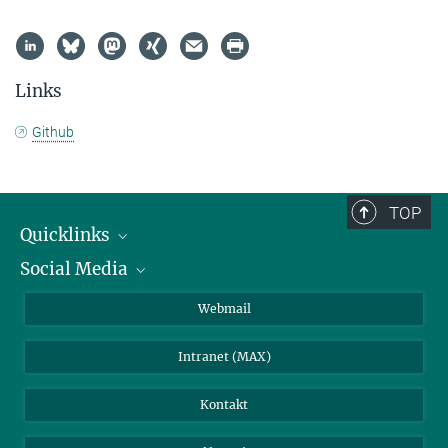
Links
Github
TOP
Quicklinks
Social Media
IMPRS Graduiertenschule
Stellenangebote
LinkedIn
Webmail
Bibliothek
BlueSky
Intranet (MAX)
Wetterstation
Kontakt