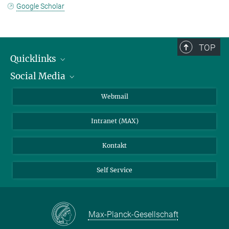
Google Scholar
TOP
Quicklinks
Social Media
IMPRS Graduiertenschule
Stellenangebote
LinkedIn
Webmail
Bibliothek
BlueSky
Intranet (MAX)
Wetterstation
Kontakt
Self Service
Max-Planck-Gesellschaft