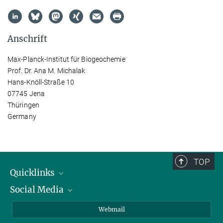
Anschrift
Max-Planck-Institut für Biogeochemie
Prof. Dr. Ana M. Michalak
Hans-Knöll-Straße 10
07745 Jena
Thüringen
Germany
TOP
Quicklinks
Social Media
IMPRS Graduiertenschule
Stellenangebote
LinkedIn
Webmail
Bibliothek