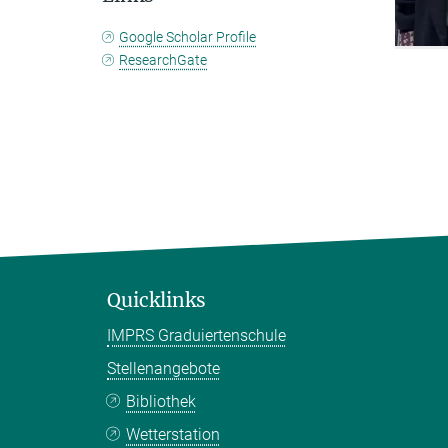
Google Scholar Profile
ResearchGate
Quicklinks
IMPRS Graduiertenschule
Stellenangebote
Bibliothek
Wetterstation