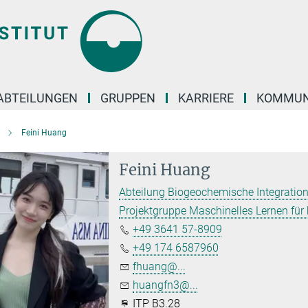
ABTEILUNGEN
GRUPPEN
KARRIERE
KOMMUN
Feini Huang
Feini Huang
Abteilung Biogeochemische Integration
Projektgruppe Maschinelles Lernen fü
+49 3641 57-8909
+49 174 6587960
fhuang@...
huangfn3@...
ITP B3.28