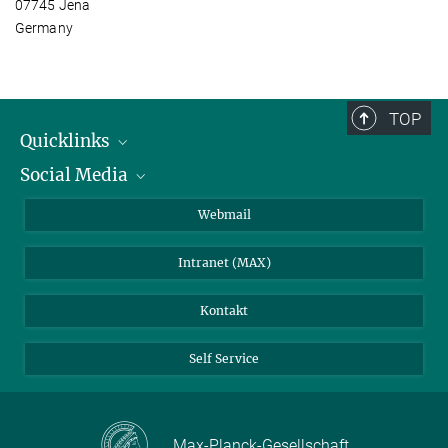
07745 Jena
Germany
TOP
Quicklinks
Social Media
IMPRS Graduiertenschule
Stellenangebote
LinkedIn
Webmail
Bibliothek
BlueSky
Intranet (MAX)
Wetterstation
Kontakt
Self Service
Max-Planck-Gesellschaft