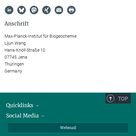
Anschrift
Max-Planck-Institut für Biogeochemie
Lijun Wang
Hans-Knöll-Straße 10
07745 Jena
Thüringen
Germany
TOP
Quicklinks
Social Media
IMPRS Graduiertenschule
Stellenangebote
LinkedIn
Webmail
Bibliothek