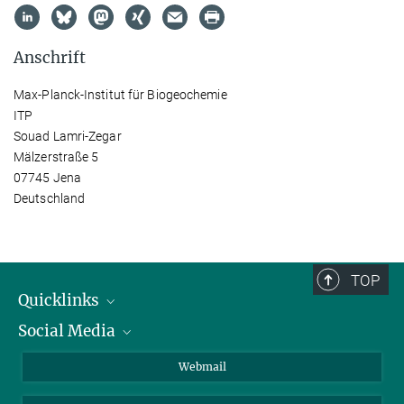
Anschrift
Max-Planck-Institut für Biogeochemie
ITP
Souad Lamri-Zegar
Mälzerstraße 5
07745 Jena
Deutschland
TOP
Quicklinks
Social Media
IMPRS Graduiertenschule
Stellenangebote
LinkedIn
Webmail
Bibliothek
BlueSky