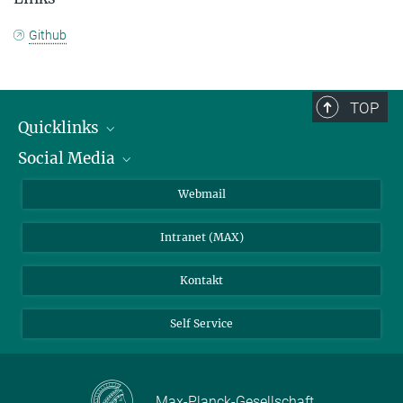
Github
TOP
Quicklinks
Social Media
IMPRS Graduiertenschule
Stellenangebote
LinkedIn
Webmail
Bibliothek
BlueSky
Intranet (MAX)
Wetterstation
Kontakt
Self Service
Max-Planck-Gesellschaft