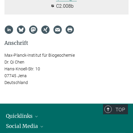
C2.008b
Anschrift
Max-Planck-Institut für Biogeochemie
Dr. Qi Chen
Hans-Knoell-Str. 10
07745 Jena
Deutschland
TOP
Quicklinks
Social Media
IMPRS Graduiertenschule