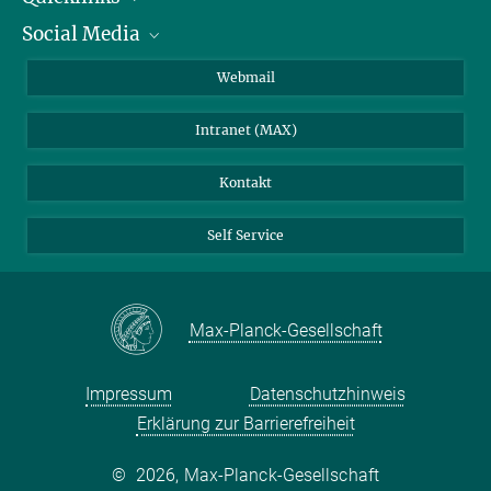
Social Media
IMPRS Graduiertenschule
Stellenangebote
LinkedIn
Webmail
Bibliothek
BlueSky
Intranet (MAX)
Wetterstation
Kontakt
Self Service
Max-Planck-Gesellschaft
Impressum
Datenschutzhinweis
Erklärung zur Barrierefreiheit
©
2026, Max-Planck-Gesellschaft