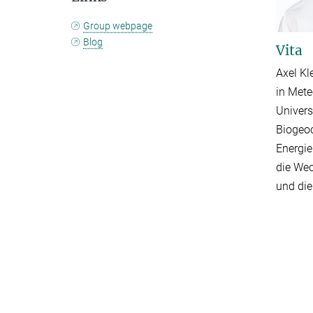
Group webpage
Blog
Vita
Axel Kl
in Mete
Univers
Biogeoc
Energie
die We
und die