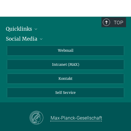
TOP
Quicklinks
Social Media
IMPRS Graduiertenschule
Stellenangebote
LinkedIn
Webmail
Bibliothek
BlueSky
Intranet (MAX)
Wetterstation
Kontakt
Self Service
Max-Planck-Gesellschaft