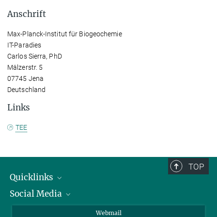
Anschrift
Max-Planck-Institut für Biogeochemie
IT-Paradies
Carlos Sierra, PhD
Mälzerstr. 5
07745 Jena
Deutschland
Links
TEE
TOP
Quicklinks
Social Media
IMPRS Graduiertenschule
Stellenangebote
LinkedIn
Webmail