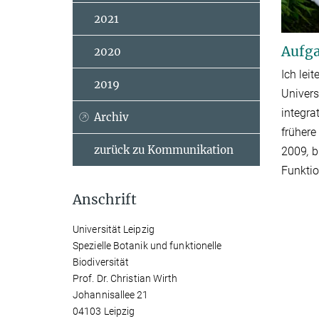
2021
Aufga
2020
Ich lei
2019
Univers
integra
Archiv
frühere
zurück zu Kommunikation
2009
,
b
Funktio
Anschrift
Universität Leipzig
Spezielle Botanik und funktionelle
Biodiversität
Prof. Dr. Christian Wirth
Johannisallee 21
04103 Leipzig