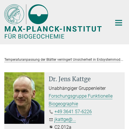
Hauptinhalt
T
emperaturanpassung der Blätter verringert Unsicherheit in Erdsystemmodellen
Dr. Jens Kattge
Unabhängiger Gruppenleiter
Forschungsgruppe Funktionelle
Biogeographie
+49 3641 57-6226
jkattge@...
C2.012a