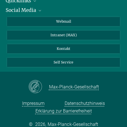
Quicklinks
Social Media
IMPRS Graduiertenschule
Stellenangebote
LinkedIn
Webmail
Bibliothek
BlueSky
Intranet (MAX)
Wetterstation
Kontakt
Self Service
Max-Planck-Gesellschaft
Impressum
Datenschutzhinweis
Erklärung zur Barrierefreiheit
©
2026, Max-Planck-Gesellschaft