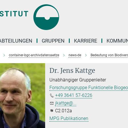
ABTEILUNGEN
GRUPPEN
KARRIERE
KOMMUN
container-bgc-archivdatensaetze
news-de
Bedeutung von Biodiver
Dr. Jens Kattge
Unabhängiger Gruppenleiter
Forschungsgruppe Funktionelle Biogeo
+49 3641 57-6226
jkattge@...
C2.012a
MPG Publikationen