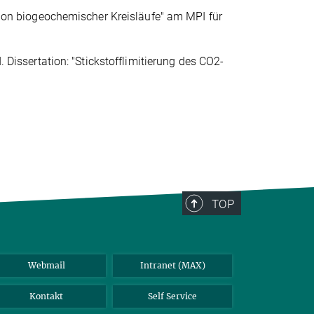
tion biogeochemischer Kreisläufe" am MPI für
issertation: "Stickstofflimitierung des CO2-
TOP
Webmail
Intranet (MAX)
Kontakt
Self Service