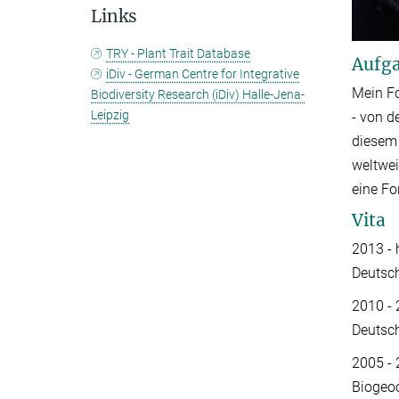
Links
TRY - Plant Trait Database
Aufga
iDiv - German Centre for Integrative
Mein Fo
Biodiversity Research (iDiv) Halle-Jena-
Leipzig
- von d
diesem
weltwei
eine F
Vita
2013 - 
Deutsc
2010 - 
Deutsc
2005 -
Biogeo