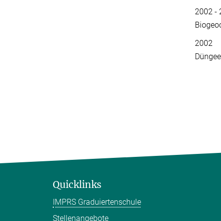
2002 - 
Biogeo
2002 Pr
Düngeef
Quicklinks
IMPRS Graduiertenschule
Stellenangebote