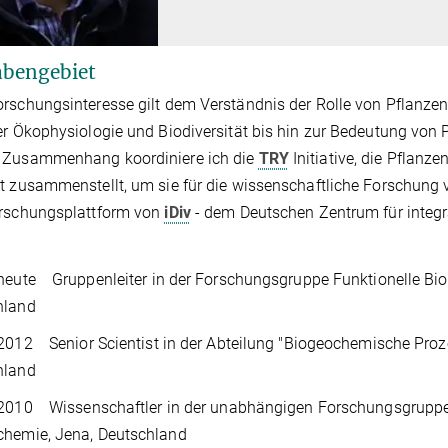
bengebiet
rschungsinteresse gilt dem Verständnis der Rolle von Pflanzen
er Ökophysiologie und Biodiversität bis hin zur Bedeutung vo
 Zusammenhang koordiniere ich die
TRY
Initiative, die Pflan
t zusammenstellt, um sie für die wissenschaftliche Forschung
orschungsplattform von
iDiv
- dem Deutschen Zentrum für integra
heute Gruppenleiter in der Forschungsgruppe Funktionelle Bi
hland
2012 Senior Scientist in der Abteilung "Biogeochemische Pro
hland
 2010 Wissenschaftler in der unabhängigen Forschungsgruppe
chemie, Jena, Deutschland