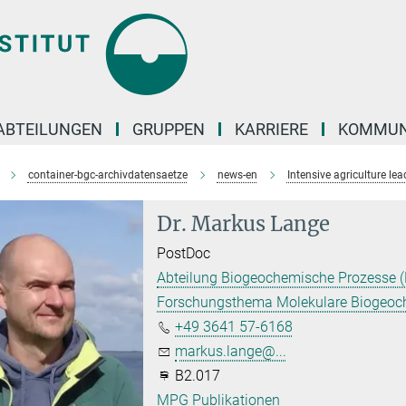
ABTEILUNGEN
GRUPPEN
KARRIERE
KOMMUN
container-bgc-archivdatensaetze
news-en
Intensive agriculture 
Dr. Markus Lange
PostDoc
Abteilung Biogeochemische Prozesse 
Forschungsthema Molekulare Biogeoc
+49 3641 57-6168
markus.lange@...
B2.017
MPG Publikationen