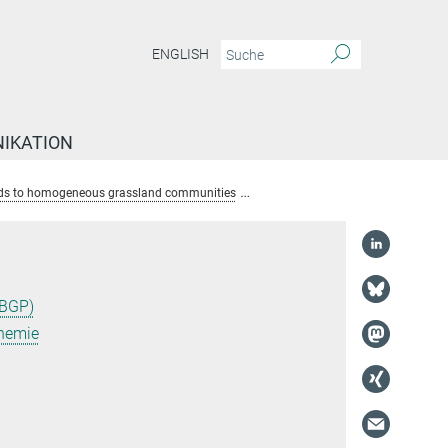
ENGLISH
IKATION
leads to homogeneous grassland communities
Dr. Markus Lange
(BGP)
hemie