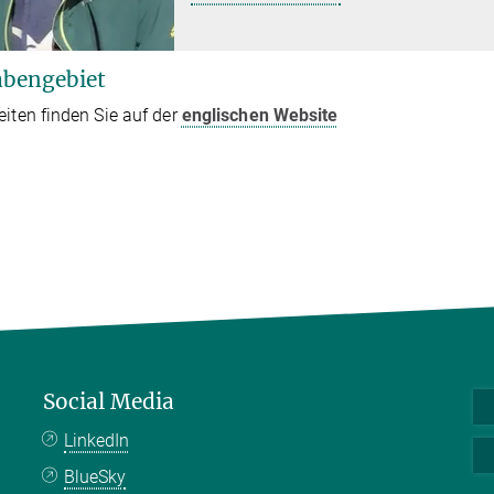
bengebiet
eiten finden Sie auf der
englischen Website
Social Media
LinkedIn
BlueSky