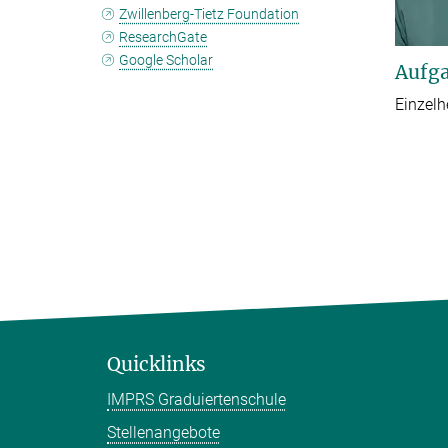
Zwillenberg-Tietz Foundation
ResearchGate
Google Scholar
Aufga
Einzelh
Quicklinks
IMPRS Graduiertenschule
Stellenangebote