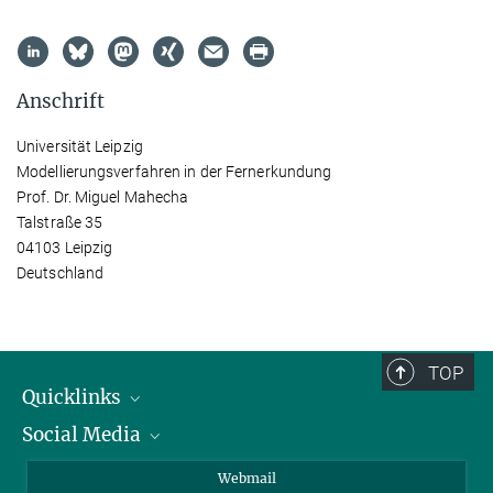
Anschrift
Universität Leipzig
Modellierungsverfahren in der Fernerkundung
Prof. Dr. Miguel Mahecha
Talstraße 35
04103 Leipzig
Deutschland
TOP
Quicklinks
Social Media
IMPRS Graduiertenschule
Stellenangebote
LinkedIn
Webmail