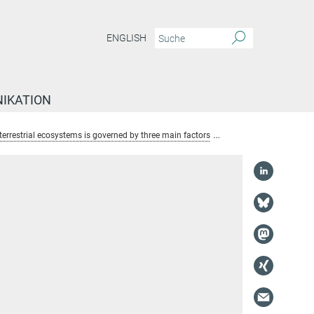
ENGLISH
IKATION
terrestrial ecosystems is governed by three main factors
Dr. Mirco Migliavacca