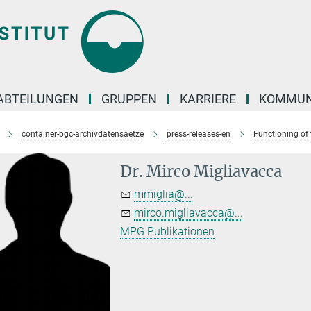
ABTEILUNGEN
GRUPPEN
KARRIERE
KOMMUN
container-bgc-archivdatensaetze
press-releases-en
Functioning of 
Dr. Mirco Migliavacca
mmiglia@...
mirco.migliavacca@...
MPG Publikationen