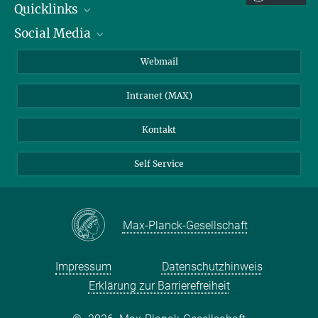
Quicklinks
Social Media
IMPRS Graduiertenschule
Stellenangebote
LinkedIn
Webmail
Bibliothek
BlueSky
Intranet (MAX)
Wetterstation
Kontakt
Self Service
Max-Planck-Gesellschaft
Impressum
Datenschutzhinweis
Erklärung zur Barrierefreiheit