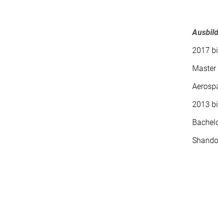
Ausbil
2017 b
Master 
Aerospa
2013 b
Bachelo
Shandon