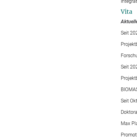
Integra
Vita
Aktuell
Seit 20
Projekt
Forsch
Seit 20
Projekt
BIOMAS
Seit Ok
Doktor
Max Pla
Promoti