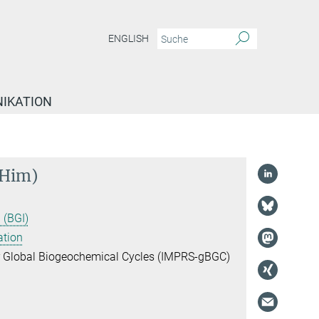
ENGLISH
IKATION
/Him)
 (BGI)
ation
or Global Biogeochemical Cycles (IMPRS-gBGC)