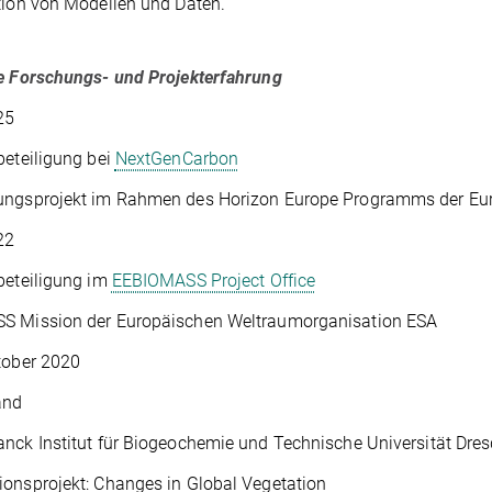
tion von Modellen und Daten.
e Forschungs- und Projekterfahrung
25
beteiligung bei
NextGenCarbon
ungsprojekt im Rahmen des Horizon Europe Programms der Eu
22
beteiligung im
EEBIOMASS Project Office
S Mission der Europäischen Weltraumorganisation ESA
tober 2020
and
nck Institut für Biogeochemie und Technische Universität Dre
onsprojekt: Changes in Global Vegetation