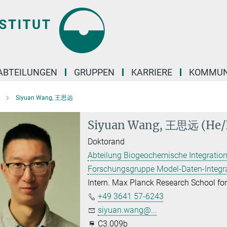
ABTEILUNGEN
GRUPPEN
KARRIERE
KOMMUN
Siyuan Wang, 王思远
Siyuan Wang, 王思远 (He
Doktorand
Abteilung Biogeochemische Integration
Forschungsgruppe Model-Daten-Integr
Intern. Max Planck Research School f
+49 3641 57-6243
siyuan.wang@...
C3.009b