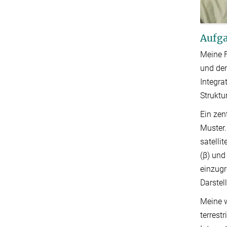
Aufga
Meine F
und den
Integra
Struktu
Ein zen
Muster.
satelli
(β) und
einzugr
Darste
Meine w
terrest