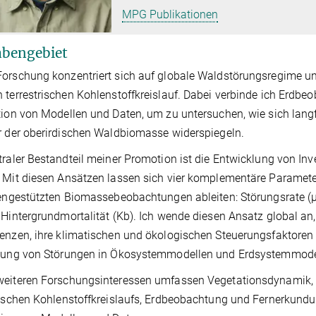
MPG Publikationen
bengebiet
orschung konzentriert sich auf globale Waldstörungsregime u
 terrestrischen Kohlenstoffkreislauf. Dabei verbinde ich Erdb
tion von Modellen und Daten, um zu untersuchen, wie sich lang
r der oberirdischen Waldbiomasse widerspiegeln.
traler Bestandteil meiner Promotion ist die Entwicklung von I
 Mit diesen Ansätzen lassen sich vier komplementäre Parame
tengestützten Biomassebeobachtungen ableiten: Störungsrate (μ
 Hintergrundmortalität (Kb). Ich wende diesen Ansatz global
enzen, ihre klimatischen und ökologischen Steuerungsfaktoren 
llung von Störungen in Ökosystemmodellen und Erdsystemmodel
eiteren Forschungsinteressen umfassen Vegetationsdynamik, W
rischen Kohlenstoffkreislaufs, Erdbeobachtung und Fernerkundu