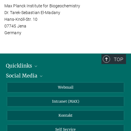
Max Planck Institute for Biogeochemistry
Dr. Tarek-Sebastian El-Madany
Hans-Knöll-Str. 10
07745 Jena
Germany
TOP
Quicklinks
Social Media
IMPRS Graduiertenschule
Stellenangebote
LinkedIn
Webmail
Bibliothek
BlueSky
Intranet (MAX)
Wetterstation
Kontakt
Self Service