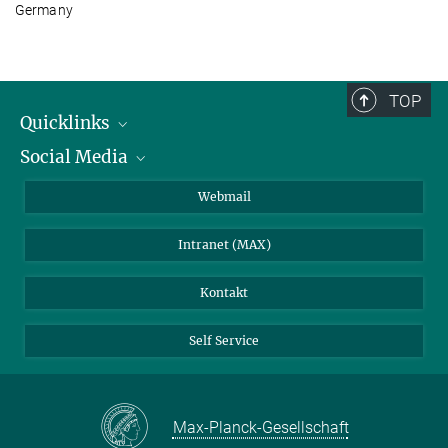
Germany
TOP
Quicklinks
Social Media
IMPRS Graduiertenschule
Stellenangebote
LinkedIn
Webmail
Bibliothek
BlueSky
Intranet (MAX)
Wetterstation
Kontakt
Self Service
Max-Planck-Gesellschaft