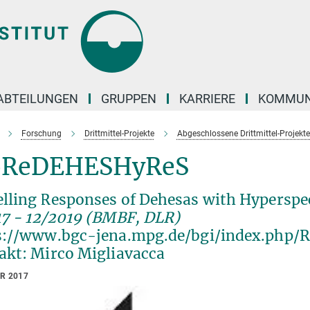
ABTEILUNGEN
GRUPPEN
KARRIERE
KOMMUN
Forschung
Drittmittel-Projekte
Abgeschlossene Drittmittel-Projekt
ReDEHESHyReS
lling Responses of Dehesas with Hyperspe
17 - 12/2019 (BMBF, DLR)
s://www.bgc-jena.mpg.de/bgi/index.php
akt: Mirco Migliavacca
AR 2017