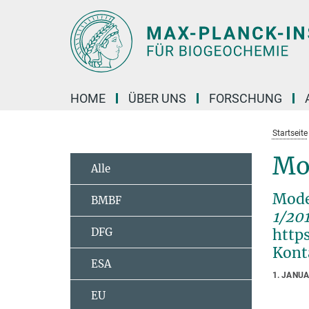
Hauptinhalt
HOME
ÜBER UNS
FORSCHUNG
Startseite
Mo
Alle
Mode
BMBF
1/20
DFG
http
Kont
ESA
1. JANU
EU