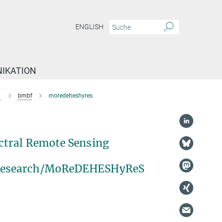
ENGLISH
IKATION
e
bmbf
moredeheshyres
ctral Remote Sensing
/Research/MoReDEHESHyReS