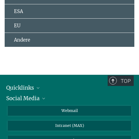
ESA
EU
Andere
TOP
Quicklinks
Social Media
IMPRS Graduiertenschule
Stellenangebote
LinkedIn
Webmail
Bibliothek
BlueSky
Intranet (MAX)
Wetterstation