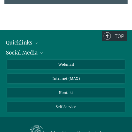
TOP
Quicklinks
Social Media
IMPRS Graduiertenschule
Stellenangebote
LinkedIn
Webmail
Bibliothek
BlueSky
Intranet (MAX)
Wetterstation
Kontakt
Self Service