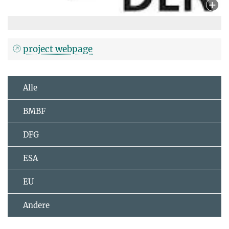
project webpage
Alle
BMBF
DFG
ESA
EU
Andere