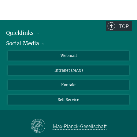
TOP
Quicklinks
Social Media
IMPRS Graduiertenschule
Stellenangebote
LinkedIn
Webmail
Bibliothek
BlueSky
Intranet (MAX)
Wetterstation
Kontakt
Self Service
Max-Planck-Gesellschaft