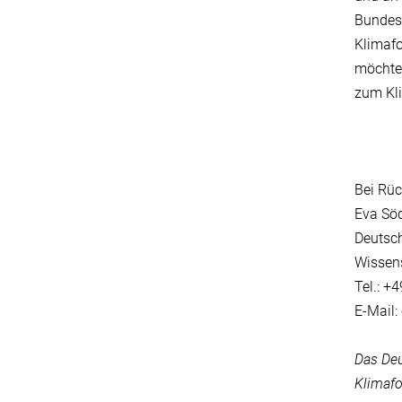
Bundesf
Klimafo
möchten
zum Kli
Bei Rüc
Eva Söd
Deutsch
Wissens
Tel.: +
E-Mail
Das Deu
Klimafo