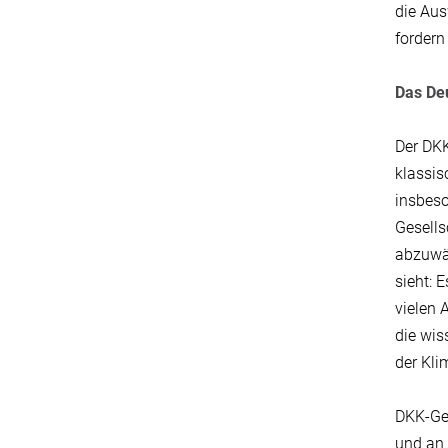
die Aus
fordern
Das Deu
Der DKK
klassis
insbeso
Gesells
abzuwä
sieht: 
vielen 
die wis
der Kli
DKK-Ges
und an 