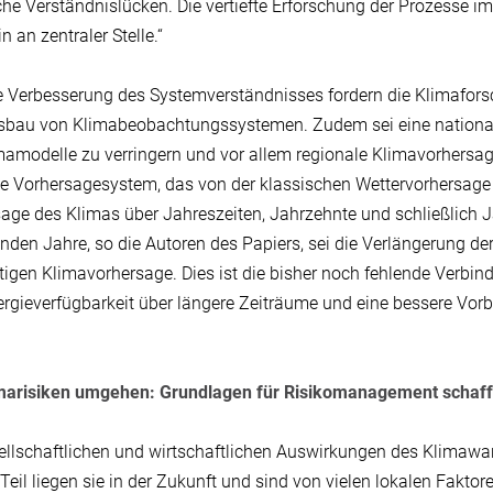
che Verständnislücken. Die vertiefte Erforschung der Prozesse i
n an zentraler Stelle.“
e Verbesserung des Systemverständnisses fordern die Klimafors
bau von Klimabeobachtungssystemen. Zudem sei eine nationale
mamodelle zu verringern und vor allem regionale Klimavorhersag
e Vorhersagesystem, das von der klassischen Wettervorhersage ü
age des Klimas über Jahreszeiten, Jahrzehnte und schließlich Jahr
en Jahre, so die Autoren des Papiers, sei die Verlängerung de
stigen Klimavorhersage. Dies ist die bisher noch fehlende Verbi
rgieverfügbarkeit über längere Zeiträume und eine bessere Vorb
imarisiken umgehen: Grundlagen für Risikomanagement schaf
ellschaftlichen und wirtschaftlichen Auswirkungen des Klimaw
Teil liegen sie in der Zukunft und sind von vielen lokalen Faktor