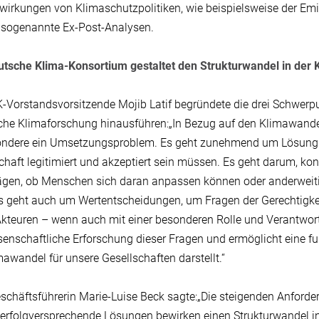
wirkungen von Klimaschutzpolitiken, wie beispielsweise der Emis
 sogenannte Ex-Post-Analysen.
tsche Klima-Konsortium gestaltet den Strukturwandel in der
-Vorstandsvorsitzende Mojib Latif begründete die drei Schwerpun
che Klimaforschung hinausführen:„In Bezug auf den Klimawandel
ndere ein Umsetzungsproblem. Es geht zunehmend um Lösungsm
chaft legitimiert und akzeptiert sein müssen. Es geht darum, ko
gen, ob Menschen sich daran anpassen können oder anderweiti
Es geht auch um Wertentscheidungen, um Fragen der Gerechtigkeit
Akteuren – wenn auch mit einer besonderen Rolle und Verantwo
senschaftliche Erforschung dieser Fragen und ermöglicht eine fu
mawandel für unsere Gesellschaften darstellt.“
chäftsführerin Marie-Luise Beck sagte:„Die steigenden Anford
erfolgversprechende Lösungen bewirken einen Strukturwandel in 