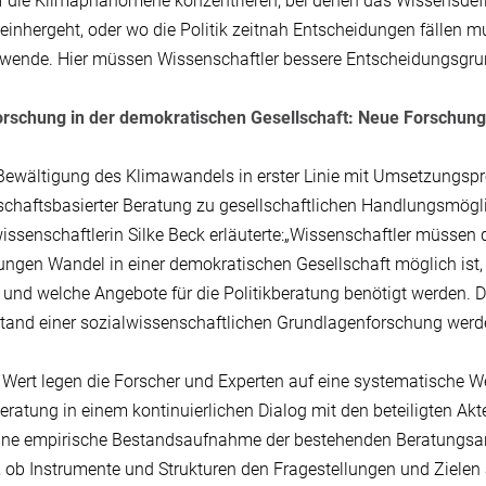
f die Klimaphänomene konzentrieren, bei denen das Wissensdefi
einhergeht, oder wo die Politik zeitnah Entscheidungen fällen 
wende. Hier müssen Wissenschaftler bessere Entscheidungsgrund
rschung in der demokratischen Gesellschaft: Neue Forschung
Bewältigung des Klimawandels in erster Linie mit Umsetzungspro
chaftsbasierter Beratung zu gesellschaftlichen Handlungsmögl
wissenschaftlerin Silke Beck erläuterte:„Wissenschaftler müssen
ngen Wandel in einer demokratischen Gesellschaft möglich ist, 
und welche Angebote für die Politikberatung benötigt werden. 
and einer sozialwissenschaftlichen Grundlagenforschung werd
Wert legen die Forscher und Experten auf eine systematische W
beratung in einem kontinuierlichen Dialog mit den beteiligten Akte
 eine empirische Bestandsaufnahme der bestehenden Beratungs
 ob Instrumente und Strukturen den Fragestellungen und Zielen