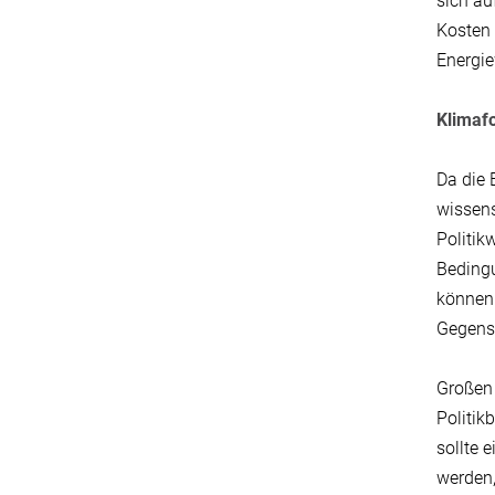
sich au
Kosten 
Energie
Klimafo
Da die 
wissens
Politik
Bedingu
können 
Gegenst
Großen 
Politik
sollte
werden,