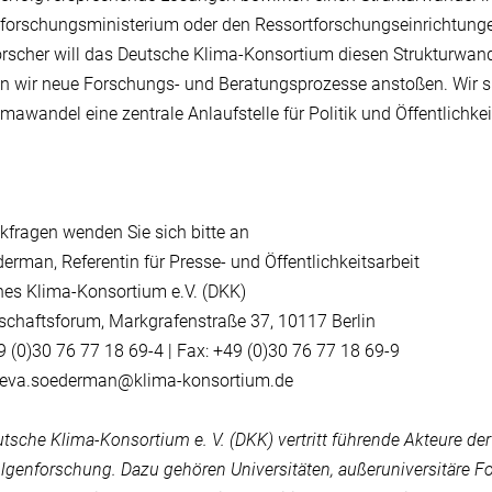
orschungsministerium oder den Ressortforschungseinrichtungen
rscher will das Deutsche Klima-Konsortium diesen Strukturwand
 wir neue Forschungs- und Beratungsprozesse anstoßen. Wir sp
mawandel eine zentrale Anlaufstelle für Politik und Öffentlichkeit
kfragen wenden Sie sich bitte an
erman, Referentin für Presse- und Öffentlichkeitsarbeit
es Klima-Konsortium e.V. (DKK)
chaftsforum, Markgrafenstraße 37, 10117 Berlin
49 (0)30 76 77 18 69-4 | Fax: +49 (0)30 76 77 18 69-9
: eva.soederman@klima-konsortium.de
tsche Klima-Konsortium e. V. (DKK) vertritt führende Akteure d
lgenforschung. Dazu gehören Universitäten, außeruniversitäre