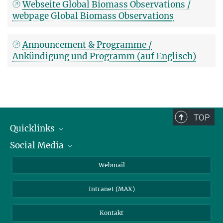
Webseite Global Biomass Observations /
webpage Global Biomass Observations
Announcement & Programme /
Ankündigung und Programm (auf Englisch)
TOP
Quicklinks
Social Media
IMPRS Graduiertenschule
Stellenangebote
LinkedIn
Webmail
Bibliothek
BlueSky
Intranet (MAX)
Wetterstation
Kontakt