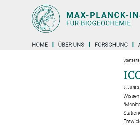
Hauptinhalt
HOME
ÜBER UNS
FORSCHUNG
Startseite
IC
5. JUNI 
Wissens
"Monito
Statio
Entwick