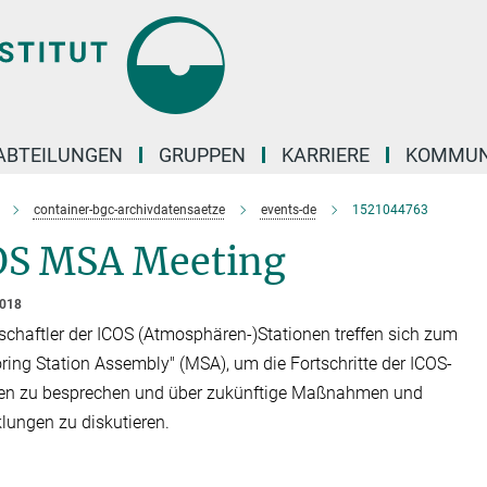
ABTEILUNGEN
GRUPPEN
KARRIERE
KOMMUN
container-bgc-archivdatensaetze
events-de
1521044763
OS MSA Meeting
2018
chaftler der ICOS (Atmosphären-)Stationen treffen sich zum
ring Station Assembly" (MSA), um die Fortschritte der ICOS-
nen zu besprechen und über zukünftige Maßnahmen und
lungen zu diskutieren.