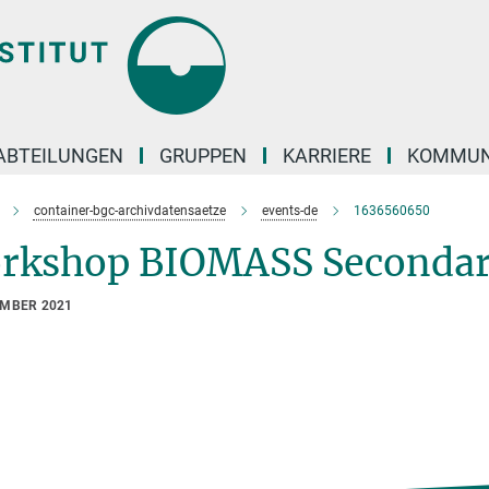
ABTEILUNGEN
GRUPPEN
KARRIERE
KOMMUN
container-bgc-archivdatensaetze
events-de
1636560650
rkshop BIOMASS Secondary
EMBER 2021