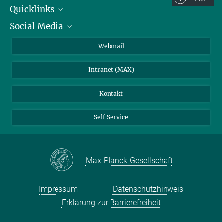
Quicklinks
Social Media
IMPRS Graduiertenschule
Stellenangebote
LinkedIn
Webmail
Bibliothek
BlueSky
Intranet (MAX)
Wetterstation
Kontakt
Self Service
Max-Planck-Gesellschaft
Impressum
Datenschutzhinweis
Erklärung zur Barrierefreiheit