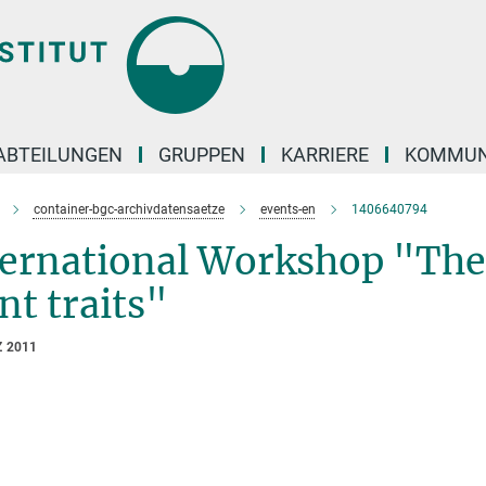
ABTEILUNGEN
GRUPPEN
KARRIERE
KOMMUN
container-bgc-archivdatensaetze
events-en
1406640794
ernational Workshop "The 
nt traits"
Z 2011