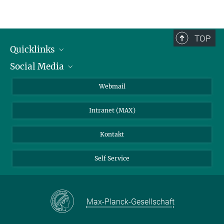
TOP
Quicklinks
Social Media
IMPRS Graduiertenschule
Stellenangebote
LinkedIn
Webmail
Bibliothek
BlueSky
Intranet (MAX)
Wetterstation
Kontakt
Self Service
Max-Planck-Gesellschaft