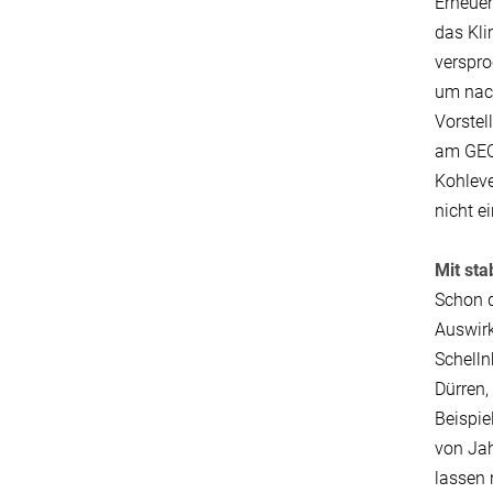
Erneue
das Kli
verspro
um nach
Vorstel
am GEOM
Kohleve
nicht e
Mit sta
Schon d
Auswirk
Schelln
Dürren,
Beispie
von Jah
lassen 