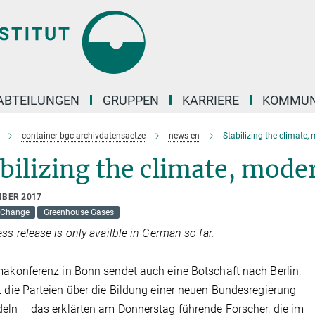
ABTEILUNGEN
GRUPPEN
KARRIERE
KOMMUN
container-bgc-archivdatensaetze
news-en
Stabilizing the climate
bilizing the climate, mod
MBER 2017
 Change
Greenhouse Gases
ess release is only availble in German so far.
makonferenz in Bonn sendet auch eine Botschaft nach Berlin,
t die Parteien über die Bildung einer neuen Bundesregierung
eln – das erklärten am Donnerstag führende Forscher, die im