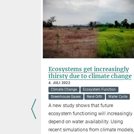
diversity
Ecosystems get increasingly
ability
thirsty due to climate change
4. JULI 2022
Climate Change
Ecosystem Function
Greenhouse Gases
René Orth
Water Cycle
A new study shows that future
ddition to
ecosystem functioning will increasingly
tionary
depend on water availability. Using
n regulating
recent simulations from climate models,