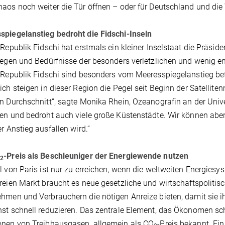
aos noch weiter die Tür öffnen – oder für Deutschland und die W
piegelanstieg bedroht die Fidschi-Inseln
 Republik Fidschi hat erstmals ein kleiner Inselstaat die Präsid
iegen und Bedürfnisse der besonders verletzlichen und wenig en
 Republik Fidschi sind besonders vom Meeresspiegelanstieg betro
ich steigen in dieser Region die Pegel seit Beginn der Satelli
n Durchschnitt“, sagte Monika Rhein, Ozeanografin an der Unive
en und bedroht auch viele große Küstenstädte. Wir können aber 
er Anstieg ausfallen wird.“
O
-Preis als Beschleuniger der Energiewende nutzen
2
l von Paris ist nur zu erreichen, wenn die weltweiten Energi
reien Markt braucht es neue gesetzliche und wirtschaftspolit
hmen und Verbrauchern die nötigen Anreize bieten, damit sie 
st schnell reduzieren. Das zentrale Element, das Ökonomen schon
onen von Treibhausgasen, allgemein als CO
-Preis bekannt. Ein