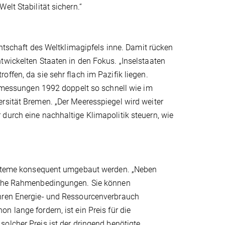
elt Stabilität sichern.“
entschaft des Weltklimagipfels inne. Damit rücken
twickelten Staaten in den Fokus. „Inselstaaten
ffen, da sie sehr flach im Pazifik liegen.
tenmessungen 1992 doppelt so schnell wie im
rsität Bremen. „Der Meeresspiegel wird weiter
durch eine nachhaltige Klimapolitik steuern, wie
esysteme konsequent umgebaut werden. „Neben
ische Rahmenbedingungen. Sie können
ihren Energie- und Ressourcenverbrauch
 lange fordern, ist ein Preis für die
 solcher Preis ist der dringend benötigte