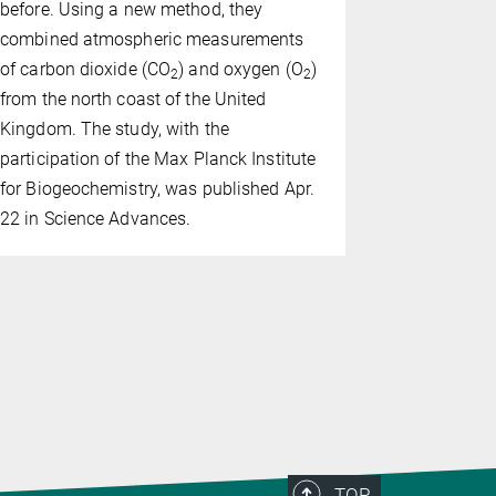
leading to 
before. Using a new method, they
team had c
combined atmospheric measurements
of climate-
of carbon dioxide (CO
) and oxygen (O
)
2
2
dieback eve
from the north coast of the United
decades. Th
Kingdom. The study, with the
in Nature 
participation of the Max Planck Institute
ominous sce
for Biogeochemistry, was published Apr.
context of
22 in Science Advances.
TOP