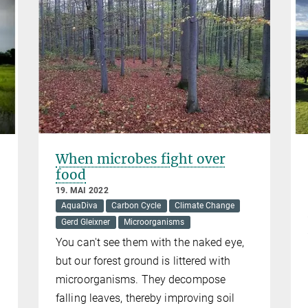
When microbes fight over
food
19. MAI 2022
AquaDiva
Carbon Cycle
Climate Change
Gerd Gleixner
Microorganisms
You can't see them with the naked eye,
but our forest ground is littered with
microorganisms. They decompose
falling leaves, thereby improving soil