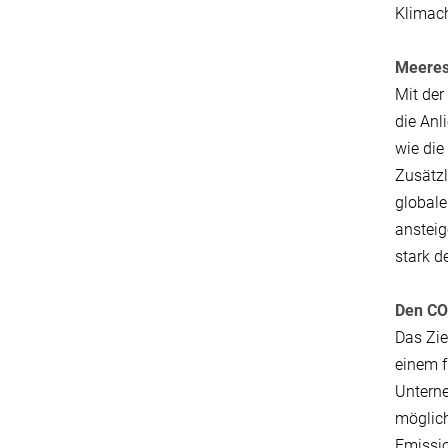
Klimach
Meeress
Mit der
die Anl
wie die
Zusätzl
globale
ansteig
stark d
Den C
Das Zie
einem f
Unterne
möglich
Emissi