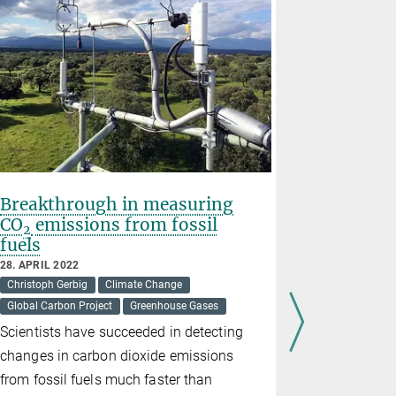
Breakthrough in measuring
Forest d
CO
emissions from fossil
extremes
2
fuels
pattern
28. APRIL 2022
12. APRIL 20
Christoph Gerbig
Climate Change
Carbon Cycle
Global Carbon Project
Greenhouse Gases
Climate Extr
Henrik Hart
Scientists have succeeded in detecting
Internation
changes in carbon dioxide emissions
pattern of 
from fossil fuels much faster than