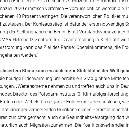
rbaren Energien, die 2016 schon 29 Prozent am Strommix ausm
maziel 2020 drastisch verfehlen – voraussichtlich werden die 
chenen 40 Prozent verringert. Die verantwortlichen Politiker 
zusteuern. Der Kohleausstieg ist dafür der erste notwendige Schr
lung der Stellungnahme in Berlin. Er ist Vorstandsvorsitzende
AR Helmholtz-Zentrum für Ozeanforschung in Kiel. Latif weite
rstromung kann das Ziel des Pariser Übereinkommens, die Erd
ingehalten werden.“
bilisiertem Klima kann es auch mehr Stabilität in der Welt ge
ie heutige Erderwärmung um bereits ein Grad globale Mittelte
ungen. „Wetterextreme nehmen zu und treffen auch uns in Deu
huber, Direktor des Potsdam-Instituts für Klimafolgenforschun
 Fluten oder Wirbelstürme ganze Folgenkaskaden auslösen, wie 
l hat einer der verheerenden Hurrikane dieses Herbstes innerha
ren zunichte gemacht, auch die Gesundheitsversorgung dort wu
natürlich auch Migration zunehmen. Die Koalitionsverhandler in