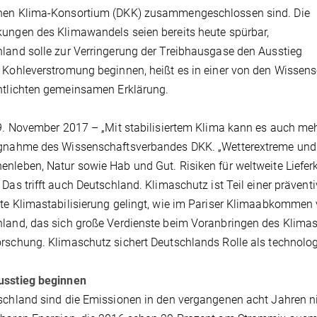
hen Klima-Konsortium (DKK) zusammengeschlossen sind. Die
ungen des Klimawandels seien bereits heute spürbar,
land solle zur Verringerung der Treibhausgase den Ausstieg
 Kohleverstromung beginnen, heißt es in einer von den Wissens
ntlichten gemeinsamen Erklärung.
 9. November 2017 – „Mit stabilisiertem Klima kann es auch mehr 
ngnahme des Wissenschaftsverbandes DKK. „Wetterextreme und
nleben, Natur sowie Hab und Gut. Risiken für weltweite Liefer
 Das trifft auch Deutschland. Klimaschutz ist Teil einer präventiv
te Klimastabilisierung gelingt, wie im Pariser Klimaabkommen v
land, das sich große Verdienste beim Voranbringen des Klim
rschung. Klimaschutz sichert Deutschlands Rolle als technologi
usstieg beginnen
schland sind die Emissionen in den vergangenen acht Jahren n