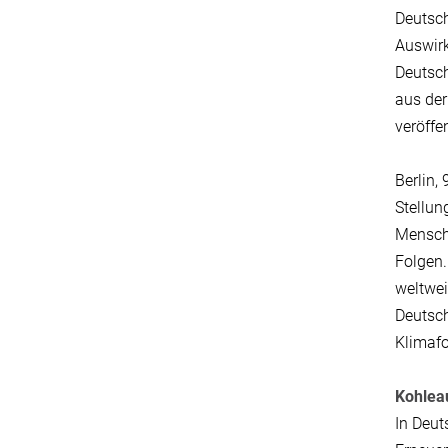
Deutsc
Auswirk
Deutsch
aus der
veröffe
Berlin,
Stellu
Mensche
Folgen.
weltwei
Deutsch
Klimafo
Kohlea
In Deut