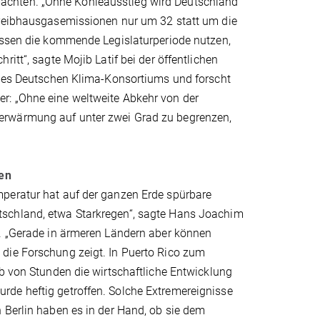
achten. „Ohne Kohleausstieg wird Deutschland
Treibhausgasemissionen nur um 32 statt um die
müssen die kommende Legislaturperiode nutzen,
itt“, sagte Mojib Latif bei der öffentlichen
r des Deutschen Klima-Konsortiums und forscht
r: „Ohne eine weltweite Abkehr von der
erwärmung auf unter zwei Grad zu begrenzen,
ben
mperatur hat auf der ganzen Erde spürbare
tschland, etwa Starkregen“, sagte Hans Joachim
g. „Gerade in ärmeren Ländern aber können
die Forschung zeigt. In Puerto Rico zum
lb von Stunden die wirtschaftliche Entwicklung
rde heftig getroffen. Solche Extremereignisse
 Berlin haben es in der Hand, ob sie dem