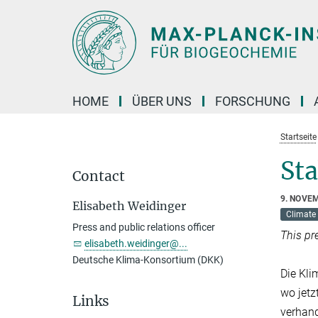
Hauptinhalt
HOME
ÜBER UNS
FORSCHUNG
Startseite
Sta
Contact
9. NOVE
Elisabeth Weidinger
Climate
Press and public relations officer
This pr
elisabeth.weidinger@...
Deutsche Klima-Konsortium (DKK)
Die Kli
wo jetz
Links
verhand