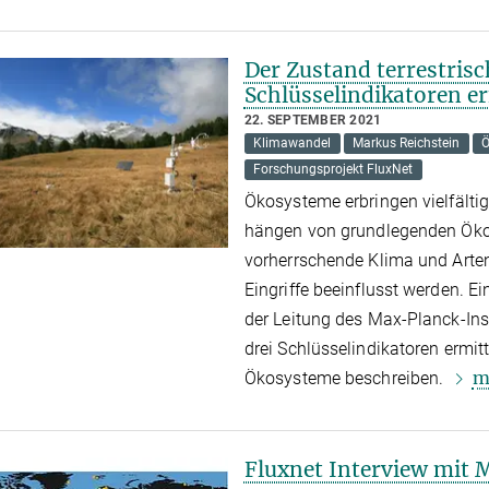
Der Zustand terrestrisc
Schlüsselindikatoren e
22. SEPTEMBER 2021
Klimawandel
Markus Reichstein
Ö
Forschungsprojekt FluxNet
Ökosysteme erbringen vielfälti
hängen von grundlegenden Öko
vorherrschende Klima und Art
Eingriffe beeinflusst werden. E
der Leitung des Max-Planck-Ins
drei Schlüsselindikatoren ermitt
m
Ökosysteme beschreiben.
Fluxnet Interview mit 