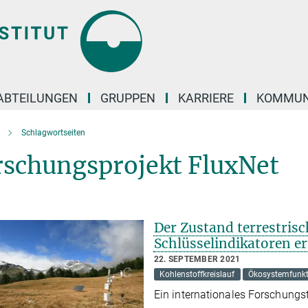
ABTEILUNGEN
GRUPPEN
KARRIERE
KOMMUN
Schlagwortseiten
rschungsprojekt FluxNet
Der Zustand terrestrisc
Schlüsselindikatoren e
22. SEPTEMBER 2021
Kohlenstoffkreislauf
Ökosystemfunk
Ein internationales Forschungst