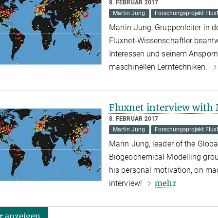
8. FEBRUAR 2017
Martin Jung
Forschungsprojekt Flux
Martin Jung, Gruppenleiter in 
Fluxnet-Wissenschaftler beantw
Interessen und seinem Ansporn
maschinellen Lerntechniken.
Fluxnet interview with
8. FEBRUAR 2017
Martin Jung
Forschungsprojekt Flux
Marin Jung, leader of the Glob
Biogeochemical Modelling grou
his personal motivation, on ma
mehr
interview!
 anzeigen