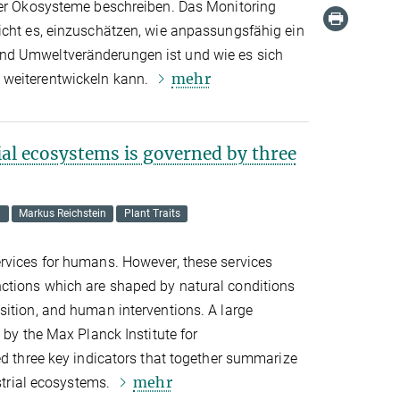
her Ökosysteme beschreiben. Das Monitoring
icht es, einzuschätzen, wie anpassungsfähig ein
nd Umweltveränderungen ist und wie es sich
mehr
 weiterentwickeln kann.
ial ecosystems is governed by three
n
Markus Reichstein
Plant Traits
rvices for humans. However, these services
ctions which are shaped by natural conditions
sition, and human interventions. A large
 by the Max Planck Institute for
ed three key indicators that together summarize
mehr
estrial ecosystems.