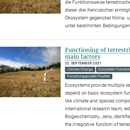
die Funktionsweise terrestrisc
dieser drei Kennzeichen ermögl
Ökosystem gegenüber Klima- u
unter bestimmten Bedingungen
Functioning of terrestr
main factors
22. SEPTEMBER 2021
Climate Change
Ecosystem Functio
Forschungsprojekt FluxNet
Ecosystems provide multiple se
depend on basic ecosystem fun
like climate and species compo
international research team, led
Biogeochemistry, Jena, identifi
the integrative function of terr