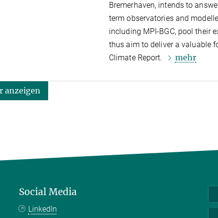
Bremerhaven, intends to answer.
term observatories and modeller
including MPI-BGC, pool their e
thus aim to deliver a valuable 
mehr
Climate Report.
 anzeigen
Social Media
LinkedIn