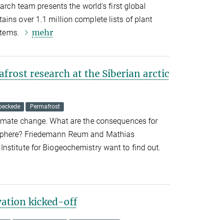
earch team presents the world's first global
ins over 1.1 million complete lists of plant
mehr
ystems.
rost research at the Siberian arctic
oeckede
Permafrost
limate change. What are the consequences for
sphere? Friedemann Reum and Mathias
nstitute for Biogeochemistry want to find out.
vation kicked-off