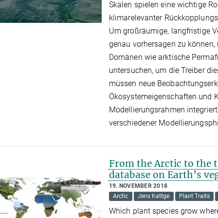
Skalen spielen eine wichtige Rol
klimarelevanter Rückkopplung
Um großräumige, langfristige 
genau vorhersagen zu können, m
Domänen wie arktische Permaf
untersuchen, um die Treiber d
müssen neue Beobachtungserk
Ökosystemeigenschaften und Koh
Modellierungsrahmen integriert 
verschiedener Modellierungsph
From the Arctic to the 
database on Earth’s ve
19. NOVEMBER 2018
Arctic
Jens Kattge
Plant Traits
Which plant species grow where