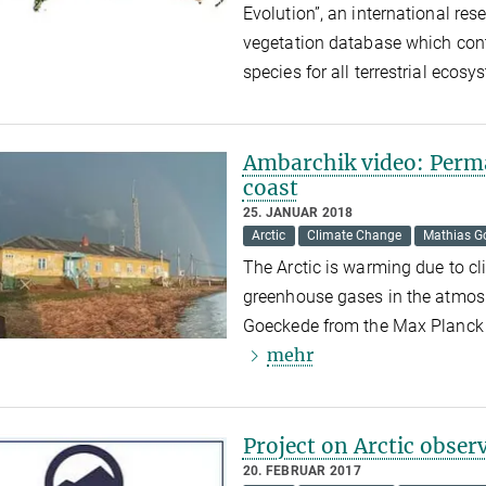
Evolution”, an international res
vegetation database which conta
species for all terrestrial ecos
Ambarchik video: Permaf
coast
25. JANUAR 2018
Arctic
Climate Change
Mathias G
The Arctic is warming due to c
greenhouse gases in the atmo
Goeckede from the Max Planck I
mehr
Project on Arctic obser
20. FEBRUAR 2017