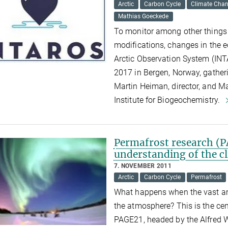
Arctic
Carbon Cycle
Climate Cha
Mathias Goeckede
To monitor among other things 
modifications, changes in the 
Arctic Observation System (IN
2017 in Bergen, Norway, gather
Martin Heiman, director, and M
Institute for Biogeochemistry.
Permafrost research (P
understanding of the c
7. NOVEMBER 2011
Arctic
Carbon Cycle
Permafrost
What happens when the vast amo
the atmosphere? This is the cen
PAGE21, headed by the Alfred W