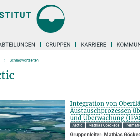
ABTEILUNGEN
GRUPPEN
KARRIERE
KOMMUN
Schlagwortseiten
tic
Integration von Oberf
Austauschprozessen üb
und Überwachung (IPA
Arctic
Mathias Goeckede
Permafr
Gruppenleiter: Mathias Göcke