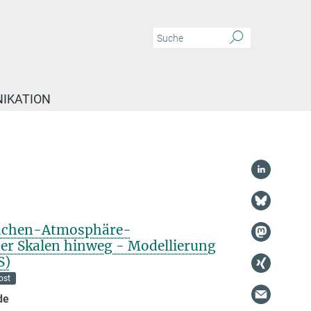
IKATION
lächen-Atmosphäre-
er Skalen hinweg - Modellierung
S)
ost
de