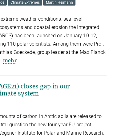
nge
Climate Extremes
Martin Heimann
extreme weather conditions, sea level
ecosystems and coastal erosion the Integrated
TAROS) has been launched on January 10-12,
ing 110 polar scientists. Among them were Prof.
athias Goeckede, group leader at the Max Planck
mehr
AGE21) closes gap in our
limate system
unts of carbon in Arctic soils are released to
tral question the new four-year EU project
egener Institute for Polar and Marine Research,