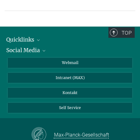
TOP
Quicklinks
Social Media
IMPRS Graduiertenschule
Stellenangebote
LinkedIn
Webmail
Bibliothek
BlueSky
Intranet (MAX)
Wetterstation
Kontakt
Self Service
Max-Planck-Gesellschaft