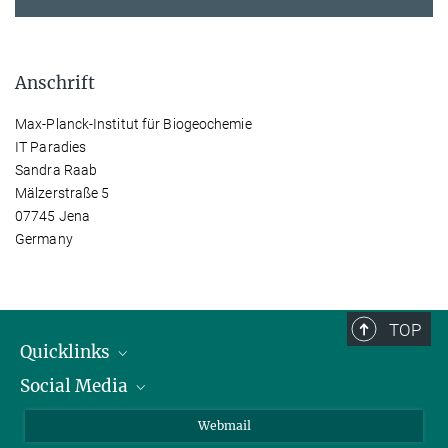
Anschrift
Max-Planck-Institut für Biogeochemie
IT Paradies
Sandra Raab
Mälzerstraße 5
07745 Jena
Germany
TOP
Quicklinks
Social Media
IMPRS Graduiertenschule
Stellenangebote
LinkedIn
Webmail