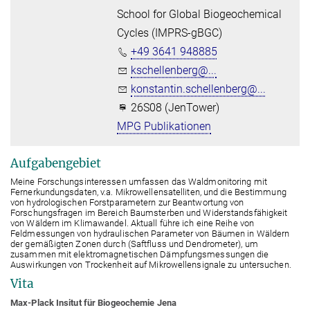
School for Global Biogeochemical
Cycles (IMPRS-gBGC)
+49 3641 948885
kschellenberg@...
konstantin.schellenberg@...
26S08 (JenTower)
MPG Publikationen
Aufgabengebiet
Meine Forschungsinteressen umfassen das Waldmonitoring mit
Fernerkundungsdaten, v.a. Mikrowellensatelliten, und die Bestimmung
von hydrologischen Forstparametern zur Beantwortung von
Forschungsfragen im Bereich Baumsterben und Widerstandsfähigkeit
von Wäldern im Klimawandel. Aktuall führe ich eine Reihe von
Feldmessungen von hydraulischen Parameter von Bäumen in Wäldern
der gemäßigten Zonen durch (Saftfluss und Dendrometer), um
zusammen mit elektromagnetischen Dämpfungsmessungen die
Auswirkungen von Trockenheit auf Mikrowellensignale zu untersuchen.
Vita
Max-Plack Insitut
für
Biogeoche
mie
Jena