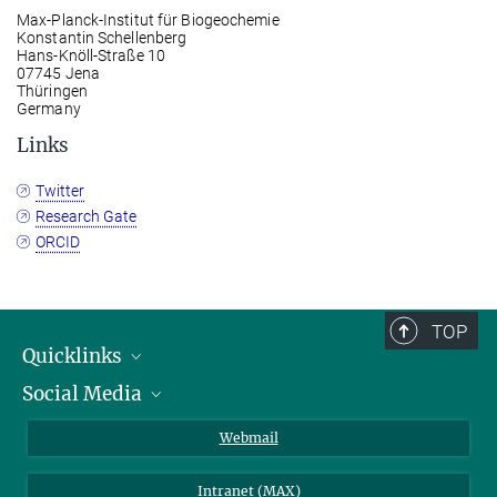
Max-Planck-Institut für Biogeochemie
Konstantin Schellenberg
Hans-Knöll-Straße 10
07745 Jena
Thüringen
Germany
Links
Twitter
Research Gate
ORCID
TOP
Quicklinks
Social Media
IMPRS Graduiertenschule
Stellenangebote
LinkedIn
Webmail
Bibliothek
BlueSky
Intranet (MAX)