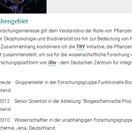
bengebiet
rschungsinteresse gilt dem Verständnis der Rolle von Pflanzen
er Ökophysiologie und Biodiversität bis hin zur Bedeutung vo
 Zusammenhang koordiniere ich die
TRY
Initiative, die Pflan
t zusammenstellt, um sie für die wissenschaftliche Forschung
orschungsplattform von
iDiv
- dem Deutschen Zentrum für integra
heute Gruppenleiter in der Forschungsgruppe Funktionelle Bi
hland
2012 Senior Scientist in der Abteilung "Biogeochemische Pro
hland
 2010 Wissenschaftler in der unabhängigen Forschungsgruppe
chemie, Jena, Deutschland