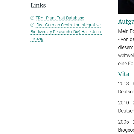
Links
TRY - Plant Trait Database
Aufga
iDiv - German Centre for Integrative
Mein Fo
Biodiversity Research (iDiv) Halle-Jena-
Leipzig
- von d
diesem
weltwei
eine F
Vita
2013 - 
Deutsc
2010 - 
Deutsc
2005 -
Biogeo