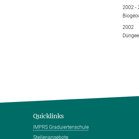
2002 - 
Biogeo
2002 Pr
Düngeef
Quicklinks
IMPRS Graduiertenschule
Stellenangebote