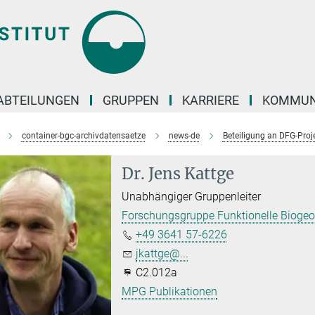
ABTEILUNGEN
GRUPPEN
KARRIERE
KOMMUN
container-bgc-archivdatensaetze
news-de
Beteiligung an DFG-Proje
Dr. Jens Kattge
Unabhängiger Gruppenleiter
Forschungsgruppe Funktionelle Biogeo
+49 3641 57-6226
jkattge@...
C2.012a
MPG Publikationen