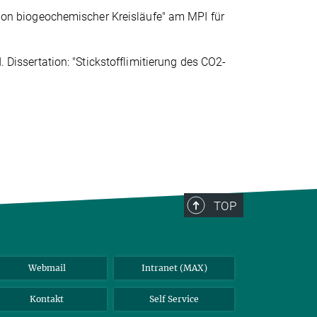
tion biogeochemischer Kreisläufe" am MPI für
issertation: "Stickstofflimitierung des CO2-
TOP
Webmail
Intranet (MAX)
Kontakt
Self Service