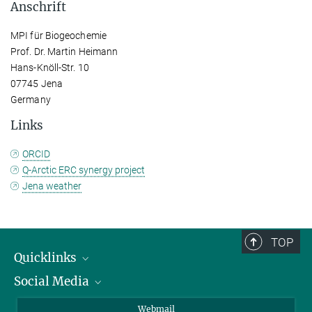
Anschrift
MPI für Biogeochemie
Prof. Dr. Martin Heimann
Hans-Knöll-Str. 10
07745 Jena
Germany
Links
ORCID
Q-Arctic ERC synergy project
Jena weather
TOP
Quicklinks
Social Media
IMPRS Graduiertenschule
Stellenangebote
LinkedIn
Webmail