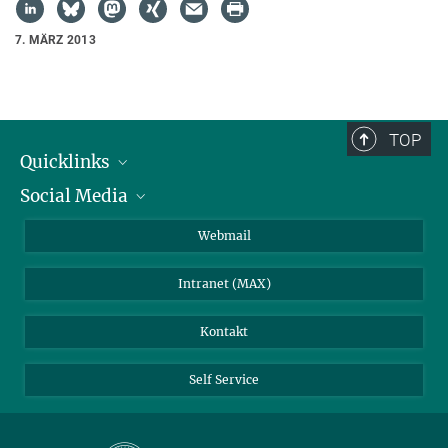
7. MÄRZ 2013
TOP
Quicklinks
Social Media
IMPRS Graduiertenschule
Stellenangebote
LinkedIn
Webmail
Bibliothek
BlueSky
Intranet (MAX)
Wetterstation
Kontakt
Self Service