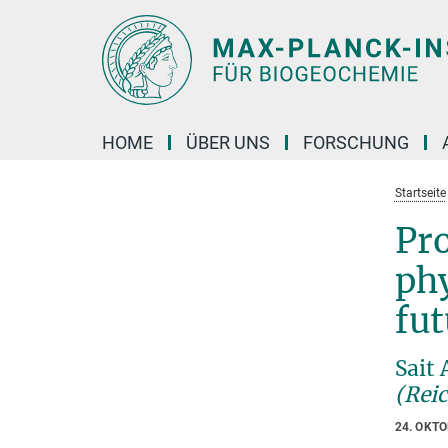
Hauptinhalt
HOME
ÜBER UNS
FORSCHUNG
Startseite
Pro
phy
fut
Sait 
(Rei
24. OKT