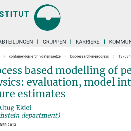
ABTEILUNGEN
GRUPPEN
KARRIERE
KOMMUN
container-bgc-archivdatensaetze
bgc-research-in-progress
137034
cess based modelling of pe
sics: evaluation, model i
ure estimates
Altug Ekici
chstein department)
OBER 2013