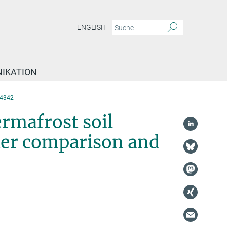
ENGLISH
IKATION
4342
rmafrost soil
nter comparison and