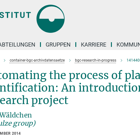
ABTEILUNGEN
GRUPPEN
KARRIERE
KOMMUN
container-bgc-archivdatensaetze
bgc-research-in-progress
141440
omating the process of pla
ntification: An introductio
earch project
 Wäldchen
ulze group)
EMBER 2014