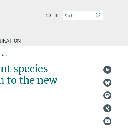
ENGLISH
IKATION
04371
nt species
n to the new