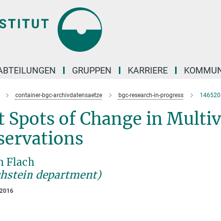
ABTEILUNGEN
GRUPPEN
KARRIERE
KOMMUN
container-bgc-archivdatensaetze
bgc-research-in-progress
146520
 Spots of Change in Multiv
servations
n Flach
chstein department)
 2016