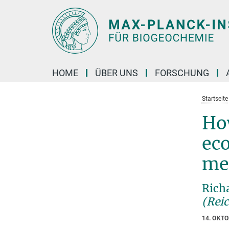
Hauptinhalt
HOME
ÜBER UNS
FORSCHUNG
Startseite
How
eco
me
Rich
(Rei
14. OKT