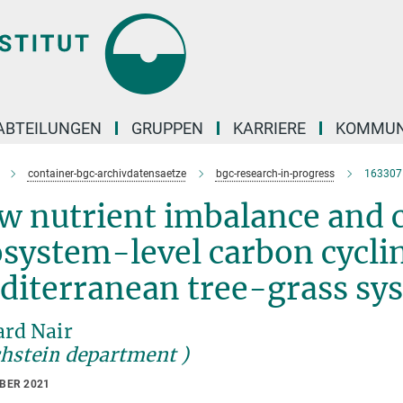
ABTEILUNGEN
GRUPPEN
KARRIERE
KOMMUN
container-bgc-archivdatensaetze
bgc-research-in-progress
163307
 nutrient imbalance and c
system-level carbon cyclin
diterranean tree-grass sy
ard Nair
chstein department )
OBER 2021