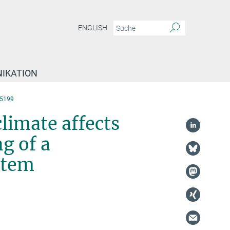
ENGLISH
IKATION
5199
limate affects
g of a
stem