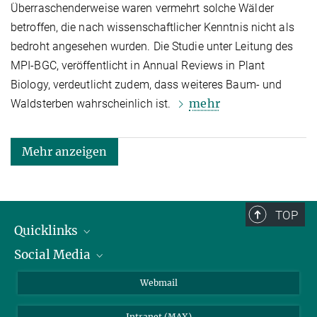
Überraschenderweise waren vermehrt solche Wälder
betroffen, die nach wissenschaftlicher Kenntnis nicht als
bedroht angesehen wurden. Die Studie unter Leitung des
MPI-BGC, veröffentlicht in Annual Reviews in Plant
Biology, verdeutlicht zudem, dass weiteres Baum- und
mehr
Waldsterben wahrscheinlich ist.
Mehr anzeigen
TOP
Quicklinks
Social Media
IMPRS Graduiertenschule
Stellenangebote
LinkedIn
Webmail
Bibliothek
BlueSky
Intranet (MAX)